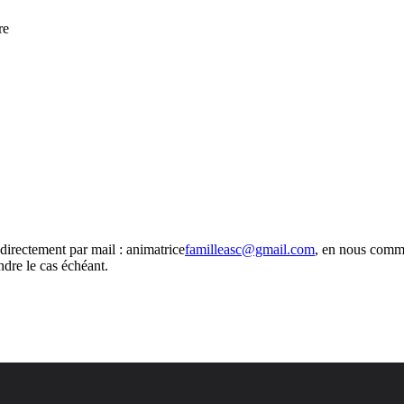
re
 directement par mail :
animatrice
familleasc@gmail.com
,
en nous commu
ndre le cas échéant.