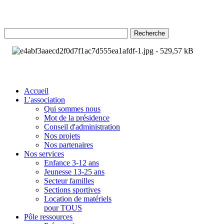
Recherche
Accueil
L'association
Qui sommes nous
Mot de la présidence
Conseil d'administration
Nos projets
Nos partenaires
Nos services
Enfance 3-12 ans
Jeunesse 13-25 ans
Secteur familles
Sections sportives
Location de matériels
pour TOUS
Pôle ressources