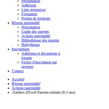
Présentation
Adhésion
Liste ressources
Formation
Projets de territoire
Réseau parentalité
Présentation
Guide des parents
Actions parentalité
Bibliothèque des parents
Babythèque
Inscriptions
Adhésion et documents à
fournir
Fiches d'inscription par
secteurs
Contact
Accueil
/
Réseau parentalité
/
Actions parentalité
/
Ateliers d'Eveil Parents-enfants (0-3 ans)