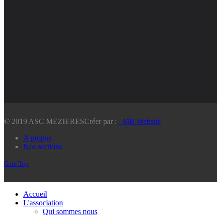
© 2019 ASC MEZIERES
Créer par :
_MR Website
A propos
Nos sections
Goto Top
Accueil
L'association
Qui sommes nous