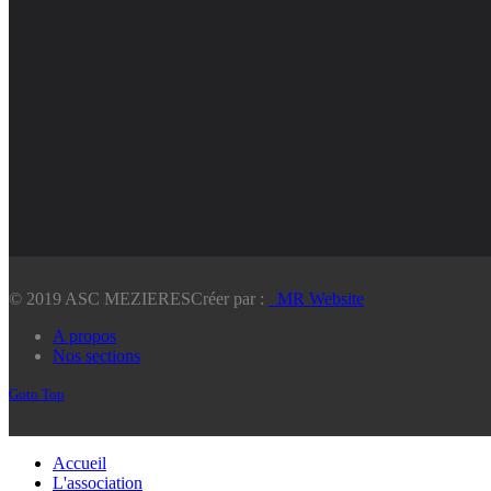
© 2019 ASC MEZIERES
Créer par :
_MR Website
A propos
Nos sections
Goto Top
Accueil
L'association