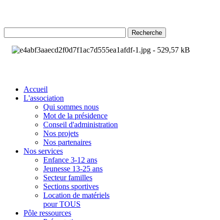
Recherche
Accueil
L'association
Qui sommes nous
Mot de la présidence
Conseil d'administration
Nos projets
Nos partenaires
Nos services
Enfance 3-12 ans
Jeunesse 13-25 ans
Secteur familles
Sections sportives
Location de matériels
pour TOUS
Pôle ressources