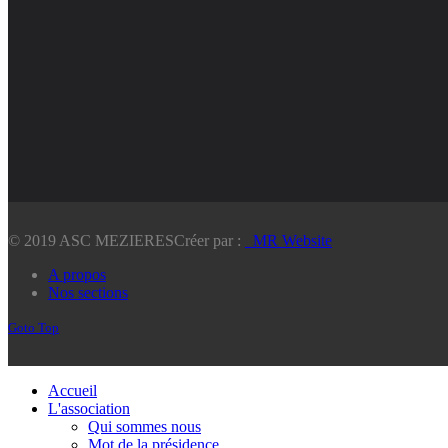
© 2019 ASC MEZIERES
Créer par :
_MR Website
A propos
Nos sections
Goto Top
Accueil
L'association
Qui sommes nous
Mot de la présidence