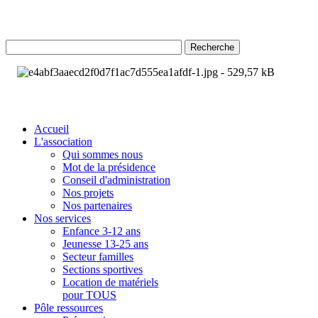
Recherche
Accueil
L'association
Qui sommes nous
Mot de la présidence
Conseil d'administration
Nos projets
Nos partenaires
Nos services
Enfance 3-12 ans
Jeunesse 13-25 ans
Secteur familles
Sections sportives
Location de matériels
pour TOUS
Pôle ressources