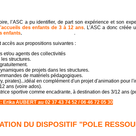
re, l’ASC a pu identifier, de part son expérience et son expert
’accueils des enfants de 3 à 12 ans
. L’ASC a donc créée 
es enfants
.
.
 accès aux propositions suivantes :
 et/ou agents des collectivités
es structures.
gratuitement.
 dynamiques de projets dans les structures.
de commandes de matériels pédagogiques.
, pirates)...idéal en complément d'un projet d'animation pour l'
/12 ans (voire ados).
rice sportive comme encadrante, à destination des 3/12 ans (pool 
Erika AUBERT au 02 37 43 74 52 / 06 46 72 05 30
TION DU DISPOSITIF "POLE RESSO