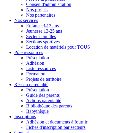
Conseil d'administration
Nos projets
Nos partenaires
Nos services
Enfance 3-12 ans
Jeunesse 13-25 ans
Secteur familles
Sections sportives
Location de matériels pour TOUS
Pôle ressources
Présentation
Adhésion
Liste ressources
Formation
Projets de territoire
Réseau parentalité
Présentation
Guide des parents
Actions parentalité
Bibliothèque des parents
Babythèque
Inscriptions
Adhésion et documents à fournir
Fiches d'inscription par secteurs
Contact