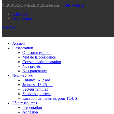
© 2019 ASC MEZIERES
Créer par :
_MR Website
A propos
Nos sections
Goto Top
Accueil
L'association
Qui sommes nous
Mot de la présidence
Conseil d'administration
Nos projets
Nos partenaires
Nos services
Enfance 3-12 ans
Jeunesse 13-25 ans
Secteur familles
Sections sportives
Location de matériels pour TOUS
Pôle ressources
Présentation
Adhésion