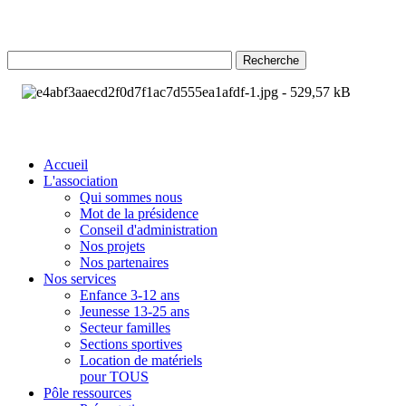
Recherche
Accueil
L'association
Qui sommes nous
Mot de la présidence
Conseil d'administration
Nos projets
Nos partenaires
Nos services
Enfance 3-12 ans
Jeunesse 13-25 ans
Secteur familles
Sections sportives
Location de matériels
pour TOUS
Pôle ressources