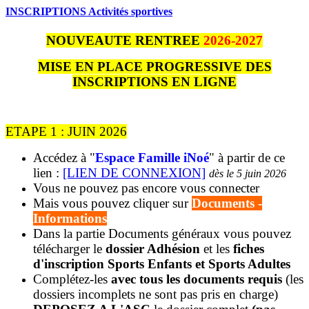
INSCRIPTIONS Activités sportives
NOUVEAUTE RENTREE
2026-2027
MISE EN PLACE PROGRESSIVE DES
INSCRIPTIONS EN LIGNE
ETAPE 1 : JUIN 2026
Accédez à "
Espace Famille iNoé
" à partir de ce
lien :
[LIEN DE CONNEXION]
dès le 5 juin 2026
Vous ne pouvez pas encore vous connecter
Mais vous pouvez cliquer sur
Documents -
Informations
Dans la partie Documents généraux vous pouvez
télécharger le
dossier Adhésion
et les
fiches
d'inscription Sports Enfants et Sports Adultes
Complétez-les
avec tous les documents requis
(les
dossiers incomplets ne sont pas pris en charge)