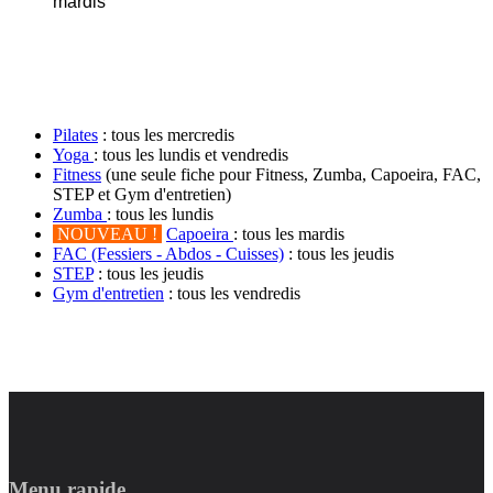
mardis
ADOS & ADULTES
Pilates
: tous les mercredis
Yoga
: tous les lundis et vendredis
Fitness
(une seule fiche pour Fitness, Zumba, Capoeira, FAC,
STEP et Gym d'entretien)
Zumba
: tous les lundis
NOUVEAU !
Capoeira
: tous les mardis
FAC (Fessiers - Abdos - Cuisses)
: tous les jeudis
STEP
: tous les jeudis
Gym d'entretien
: tous les vendredis
Menu rapide