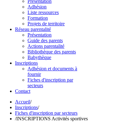
Présentation
Adhésion
Liste ressources
Formation
Projets de territoire
Réseau parentalité
Présentation
Guide des parents
Actions parentalité
Bibliothèque des parents
Babythèque
Inscriptions
Adhésion et documents à
fournir
Fiches d'inscription par
secteurs
Contact
Accueil
/
Inscriptions
/
Fiches d'inscription par secteurs
/
INSCRIPTIONS Activités sportives