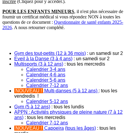
inscrire
(Cliquez pour y accéder.).
POUR LES ENFANTS MINEURS
, il n'est plus nécessaire de
fournir un certificat médical si vous répondez NON à toutes les
questions de ce document :
Questionnaire de santé enfants 2025-
2026
. A nous retourner complété.
ENFANTS de
12 mois à 12 ans
Gym des tout-petits
(12 à 36 mois)
: un samedi sur 2
Eveil à la Danse (3 à 4 ans)
: un samedi sur 2
Multisports (3 à 12 ans)
: tous les mercredis
Calendrier 3-4 ans
Calendrier 4-6 ans
Calendrier 5-6 ans
Calendrier 7-12 ans
NOUVEAU !
Multi-danses (5 à 12 ans)
: tous les
vendredis !
Calendrier 5-12 ans
Gym (5 à 12 ans)
: tous les lundis
APPN : Activités physiques de pleine nature (7 à 12
ans)
: tous les mercredis
Calendrier 7-12 ans
NOUVEAU !
Capoeira
(tous les âges)
: tous les