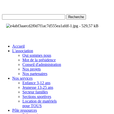
Recherche
Accueil
L'association
Qui sommes nous
Mot de la présidence
Conseil d'administration
Nos projets
Nos partenaires
Nos services
Enfance 3-12 ans
Jeunesse 13-25 ans
Secteur familles
Sections sportives
Location de matériels
pour TOUS
Pôle ressources