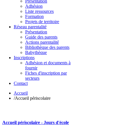
Présentation
Adhésion
Liste ressources
Formation
Projets de territoire
Réseau parentalité
Présentation
Guide des parents
Actions parentalité
Bibliothèque des parents
Babythèque
Inscriptions
Adhésion et documents à
fournir
Fiches d'inscription par
secteurs
Contact
Accueil
/
Accueil périscolaire
Accueil périscolaire - Jours d'école