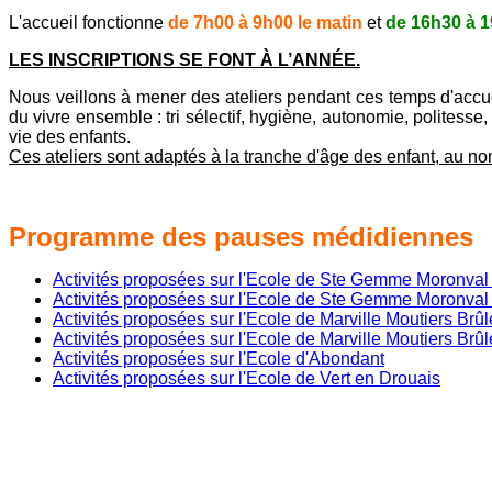
L'accueil fonctionne
de 7h00 à 9h00 le matin
et
de 16h30 à 1
LES INSCRIPTIONS SE FONT À L’ANNÉE.
Nous veillons à mener des ateliers pendant ces temps d'accuei
du vivre ensemble : tri sélectif, hygiène, autonomie, politesse,
vie des enfants.
Ces ateliers sont adaptés à la tranche d'âge des enfant, au n
Programme des pauses médidiennes
Activités proposées sur l'Ecole de Ste Gemme Moron
Activités proposées sur l'Ecole de Ste Gemme Moron
Activités proposées sur l'Ecole de Marville Moutiers 
Activités proposées sur l'Ecole de Marville Moutiers 
Activités proposées sur l'Ecole d'Abondant
Activités proposées sur l'Ecole de Vert en Drouais