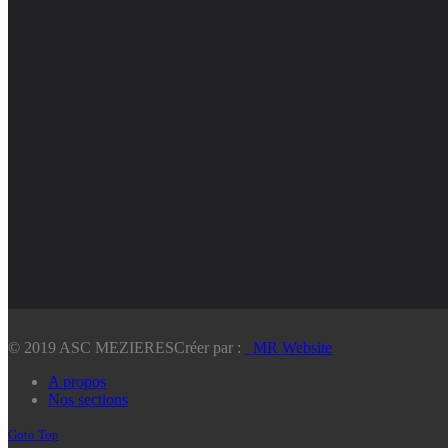
© 2019 ASC MEZIERES
Créer par :
_MR Website
A propos
Nos sections
Goto Top