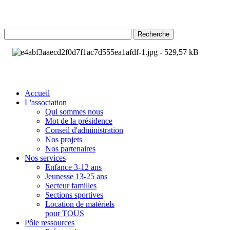
Recherche
Accueil
L'association
Qui sommes nous
Mot de la présidence
Conseil d'administration
Nos projets
Nos partenaires
Nos services
Enfance 3-12 ans
Jeunesse 13-25 ans
Secteur familles
Sections sportives
Location de matériels
pour TOUS
Pôle ressources