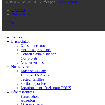
© 2019 ASC MEZIERES
Créer par :
_MR Website
A propos
Nos sections
Goto Top
Accueil
L'association
Qui sommes nous
Mot de la présidence
Conseil d'administration
Nos projets
Nos partenaires
Nos services
Enfance 3-12 ans
Jeunesse 13-25 ans
Secteur familles
Sections sportives
Location de matériels pour TOUS
Pôle ressources
Présentation
Adhésion
Liste ressources