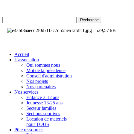
Recherche
Accueil
L'association
Qui sommes nous
Mot de la présidence
Conseil d'administration
Nos projets
Nos partenaires
Nos services
Enfance 3-12 ans
Jeunesse 13-25 ans
Secteur familles
Sections sportives
Location de matériels
pour TOUS
Pôle ressources