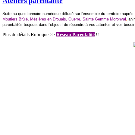
Ateliers parentalité
Suite au questionnaire numérique diffusé sur l'ensemble du territoire auprès 
Moutiers Brûlé, Mézières en Drouais, Ouerre, Sainte Gemme Moronval
,
ani
parentalités toujours dans l'objectif de répondre à vos attentes et vos besoin
Plus de détails Rubriqu
e >>
Réseau Parentalité
!!