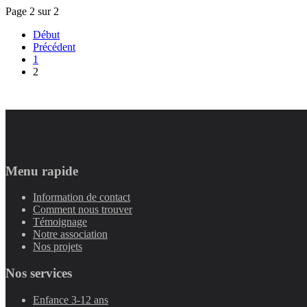
Page 2 sur 2
Début
Précédent
1
2
Menu rapide
Information de contact
Comment nous trouver
Témoignage
Notre association
Nos projets
Nos services
Enfance 3-12 ans